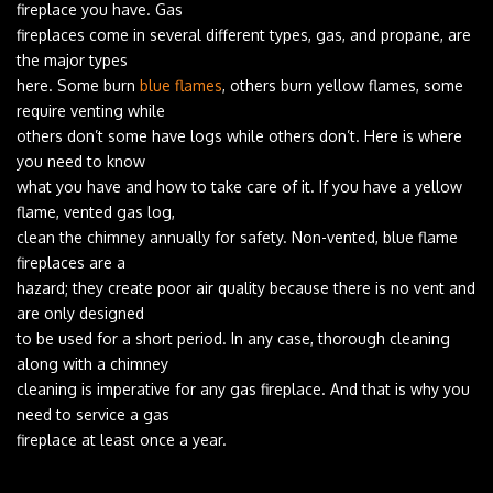
‌fireplace‌ ‌you‌ ‌have.‌ ‌Gas‌ ‌
fireplaces‌ ‌come‌ ‌in‌ ‌several‌ ‌different‌ ‌types,‌ ‌gas,‌ ‌and‌ ‌propane,‌ ‌are‌
‌the‌ ‌major‌ ‌types‌ ‌
here.‌ ‌Some‌ ‌burn‌ ‌
blue‌ ‌flames
,‌ ‌others‌ ‌burn‌ ‌yellow‌ ‌flames,‌ ‌some‌
‌require‌ ‌venting‌ ‌while‌ ‌
others‌ ‌don’t‌ ‌some‌ ‌have‌ ‌logs‌ ‌while‌ ‌others‌ ‌don’t.‌ ‌Here‌ ‌is‌ ‌where‌
‌you‌ ‌need‌ ‌to‌ ‌know‌ ‌
what‌ ‌you‌ ‌have‌ ‌and‌ ‌how‌ ‌to‌ ‌take‌ ‌care‌ ‌of‌ ‌it.‌ ‌If‌ ‌you‌ ‌have‌ ‌a‌ ‌yellow‌
‌flame,‌ ‌vented‌ ‌gas‌ ‌log,‌ ‌
clean‌ ‌the‌ ‌chimney‌ ‌annually‌ ‌for‌ ‌safety.‌ ‌Non-vented,‌ ‌blue‌ ‌flame‌
‌fireplaces‌ ‌are‌ ‌a‌ ‌
hazard;‌ ‌they‌ ‌create‌ ‌poor‌ ‌air‌ ‌quality‌ ‌because‌ ‌there‌ ‌is‌ ‌no‌ ‌vent‌ ‌and‌
‌are‌ ‌only‌ ‌designed‌ ‌
to‌ ‌be‌ ‌used‌ ‌for‌ ‌a‌ ‌short‌ ‌period.‌ ‌In‌ ‌any‌ ‌case,‌ ‌thorough‌ ‌cleaning‌
‌along‌ ‌with‌ ‌a‌ ‌chimney‌ ‌
cleaning‌ ‌is‌ ‌imperative‌ ‌for‌ ‌any‌ ‌gas‌ ‌fireplace.‌ ‌And‌ ‌that‌ ‌is‌ ‌why‌ ‌you‌
‌need‌ ‌to‌ ‌service‌ ‌a‌ ‌gas‌ ‌
fireplace‌ ‌at‌ ‌least‌ ‌once‌ ‌a‌ ‌year.‌ ‌
‌ ‌