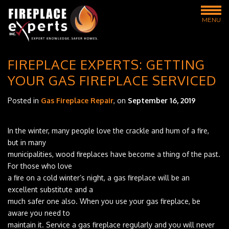
MENU
FIREPLACE EXPERTS: GETTING‌
‌YOUR‌ ‌GAS‌ ‌FIREPLACE‌ ‌SERVICED‌ ‌
Posted in
Gas Fireplace Repair
, on
September 16, 2019
In‌ ‌the‌ ‌winter,‌ ‌many‌ ‌people‌ ‌love‌ ‌the‌ ‌crackle‌ ‌and‌ ‌hum‌ ‌of‌ ‌a‌ ‌fire,‌
‌but‌ ‌in‌ ‌many‌ ‌
municipalities,‌ ‌wood‌ ‌fireplaces‌ ‌have‌ ‌become‌ ‌a‌ ‌thing‌ ‌of‌ ‌the‌ ‌past.‌
‌For‌ ‌those‌ ‌who‌ ‌love‌ ‌
a‌ ‌fire‌ ‌on‌ ‌a‌ ‌cold‌ ‌winter’s‌ ‌night,‌ ‌a‌ ‌gas‌ ‌fireplace‌ ‌will‌ ‌be‌ ‌an‌
‌excellent‌ ‌substitute‌ ‌and‌ ‌a‌ ‌
much‌ ‌safer‌ ‌one‌ ‌also.‌ ‌When‌ ‌you‌ ‌use‌ ‌your‌ ‌gas‌ ‌fireplace,‌ ‌be‌
‌aware‌ ‌you‌ ‌need‌ ‌to‌ ‌
maintain‌ ‌it.‌ ‌Service‌ ‌a‌ ‌gas‌ ‌fireplace‌ ‌regularly‌ ‌and‌ ‌you‌ ‌will‌ ‌never‌