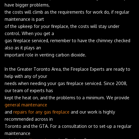
‌have‌ ‌bigger‌ ‌problems,‌ ‌
the‌ ‌costs‌ ‌will‌ ‌climb‌ ‌as‌ ‌the‌ ‌requirements‌ ‌for‌ ‌work‌ ‌do,‌ ‌if‌ ‌regular‌
‌maintenance‌ ‌is‌ ‌part‌ ‌
of‌ ‌the‌ ‌upkeep‌ ‌for‌ ‌your‌ ‌fireplace,‌ ‌the‌ ‌costs‌ ‌will‌ ‌stay‌ ‌under‌
‌control.‌ ‌When‌ ‌you‌ ‌get‌ ‌a‌ ‌
gas‌ ‌fireplace‌ ‌serviced,‌ ‌remember‌ ‌to‌ ‌have‌ ‌the‌ ‌chimney‌ ‌checked‌
‌also‌ ‌as‌ ‌it‌ ‌plays‌ ‌an‌ ‌
important‌ ‌role‌ ‌in‌ ‌venting‌ ‌carbon‌ ‌dioxide.‌ ‌
In‌ ‌the‌ ‌Greater‌ ‌Toronto‌ ‌Area,‌ ‌the‌ ‌Fireplace‌ ‌Experts‌ ‌are‌ ‌ready‌ ‌to‌
‌help‌ ‌with‌ ‌any‌ ‌of‌ ‌your‌ ‌
needs‌ ‌when‌ ‌needing‌ ‌your‌ ‌gas‌ ‌fireplace‌ ‌serviced.‌ ‌Since‌ ‌2008,‌
‌our‌ ‌team‌ ‌of‌ ‌experts‌ ‌has‌ ‌
kept‌ ‌the‌ ‌heat‌ ‌on,‌ ‌and‌ ‌the‌ ‌problems‌ ‌to‌ ‌a‌ ‌minimum.‌ ‌We‌ ‌provide‌
general‌ ‌maintenance‌
‌
and‌ ‌
repairs‌ ‌for‌ ‌any‌ ‌gas‌ ‌fireplace‌
‌and‌ ‌our‌ ‌work‌ ‌is‌ ‌highly‌
‌recommended‌ ‌across‌ ‌in‌ ‌
Toronto‌ ‌and‌ ‌the‌ ‌GTA.‌ ‌For‌ ‌a‌ ‌consultation‌ ‌or‌ ‌to‌ ‌set-up‌ ‌a‌ ‌regular‌
‌maintenance‌ ‌